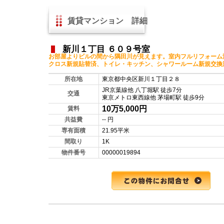
賃貸マンション 詳細
新川１丁目 ６０９号室
お部屋よりビルの間から隅田川が見えます。室内フルリフォーム
クロス新規貼替済、トイレ・キッチン、シャワールーム新規交換
所在地
東京都中央区新川１丁目２８
JR京葉線他 八丁堀駅 徒歩7分
交通
東京メトロ東西線他 茅場町駅 徒歩9分
10万5,000円
賃料
共益費
-- 円
専有面積
21.95平米
間取り
1K
物件番号
00000019894