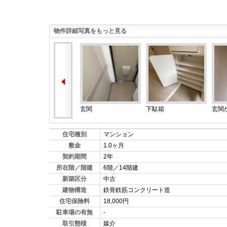
物件詳細写真をもっと見る
玄関
下駄箱
玄関
住宅種別
マンション
敷金
1.0ヶ月
契約期間
2年
所在階／階建
6階／14階建
新築区分
中古
建物構造
鉄骨鉄筋コンクリート造
住宅保険料
18,000円
駐車場の有無
-
取引態様
媒介