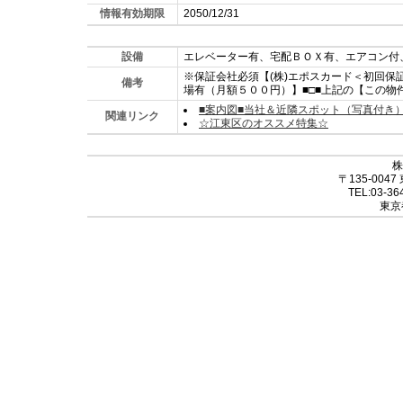
情報有効期限
2050/12/31
設備
エレベーター有、宅配ＢＯＸ有、エアコン付
※保証会社必須【(株)エポスカード＜初回保
備考
場有（月額５００円）】■□■上記の【この物
■案内図■当社＆近隣スポット（写真付き
関連リンク
☆江東区のオススメ特集☆
株
〒135-004
TEL:03-36
東京都