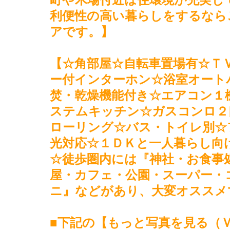
利便性の高い暮らしをするなら
アです。】
【☆角部屋☆自転車置場有☆Ｔ
ー付インターホン☆浴室オート
焚・乾燥機能付き☆エアコン１
ステムキッチン☆ガスコンロ２
ローリング☆バス・トイレ別☆
光対応☆１ＤＫと一人暮らし向
☆徒歩圏内には『神社・お食事
屋・カフェ・公園・スーパー・
ニ』などがあり、大変オススメ
■下記の【もっと写真を見る（