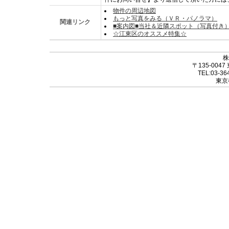
物件の周辺地図
もっと写真をみる（ＶＲ・パノラマ）
関連リンク
■案内図■当社＆近隣スポット（写真付き
☆江東区のオススメ特集☆
株
〒135-004
TEL:03-36
東京都