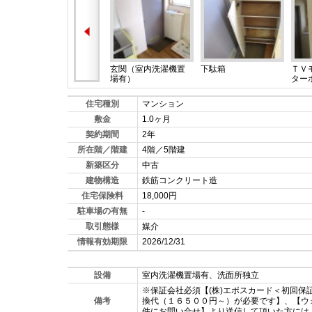
玄関（室内洗濯機置
下駄箱
ＴＶ
場有）
ター
住宅種別
マンション
敷金
1.0ヶ月
契約期間
2年
所在階／階建
4階／5階建
新築区分
中古
建物構造
鉄筋コンクリート造
住宅保険料
18,000円
駐車場の有無
-
取引態様
媒介
情報有効期限
2026/12/31
設備
室内洗濯機置場有、洗面所独立
※保証会社必須【(株)エポスカード＜初回保
備考
換代（１６５００円～）が必要です】、【ウ
件にお問い合せ】より送信して頂いた方には、