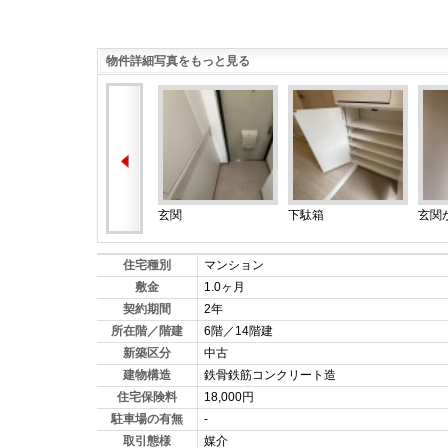
物件詳細写真をもっと見る
玄関
下駄箱
玄関
住宅種別
マンション
敷金
1.0ヶ月
契約期間
2年
所在階／階建
6階／14階建
新築区分
中古
建物構造
鉄骨鉄筋コンクリート造
住宅保険料
18,000円
駐車場の有無
-
取引態様
媒介