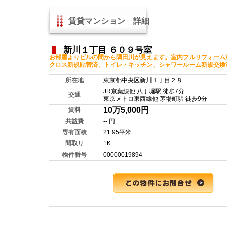
賃貸マンション 詳細
新川１丁目 ６０９号室
お部屋よりビルの間から隅田川が見えます。室内フルリフォーム
クロス新規貼替済、トイレ・キッチン、シャワールーム新規交換
所在地
東京都中央区新川１丁目２８
JR京葉線他 八丁堀駅 徒歩7分
交通
東京メトロ東西線他 茅場町駅 徒歩9分
10万5,000円
賃料
共益費
-- 円
専有面積
21.95平米
間取り
1K
物件番号
00000019894