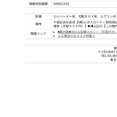
情報有効期限
2050/12/31
設備
エレベーター有、宅配ＢＯＸ有、エアコン付
※保証会社必須【(株)エポスカード＜初回保
備考
場有（月額５００円）】■□■上記の【この物
■案内図■当社＆近隣スポット（写真付き
関連リンク
☆江東区のオススメ特集☆
株
〒135-004
TEL:03-36
東京都