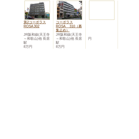
第2コーポラス
コーポラス
ROSA 302
ROSA 310（募
集止め）
JR阪和線(天王寺
JR阪和線(天王寺
～和歌山)他 長居
～和歌山)他 長居
円
駅
駅
8万円
8万円