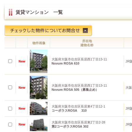
賃貸マンション 一覧
所在地
物件画像
建物名称
大阪府大阪市住吉区長居西1丁目13-11
New
JR
Novum ROSA 610
大阪府大阪市住吉区長居西1丁目13-11
New
大阪
Novum ROSA 505（募集止め）
大阪府大阪市住吉区長居東4丁目12-1
New
JR
コーポラスROSA 310
大阪府大阪市住吉区長居東2丁目2-28
New
JR
第2コーポラスROSA 302